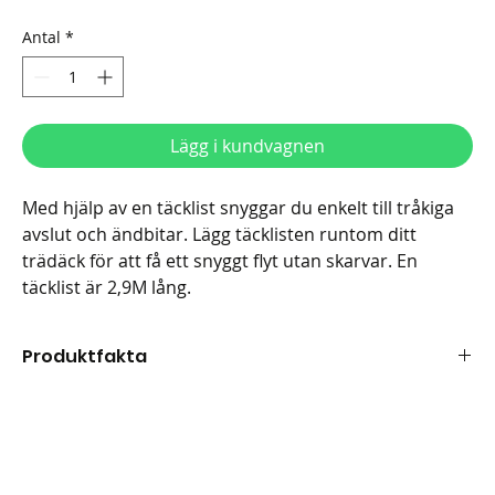
Antal
*
Lägg i kundvagnen
Med hjälp av en täcklist snyggar du enkelt till tråkiga
avslut och ändbitar. Lägg täcklisten runtom ditt
trädäck för att få ett snyggt flyt utan skarvar. En
täcklist är 2,9M lång.
Produktfakta
Längd: 2900 mm
Bredd: 71 mm
Höjd: 12 mm
Material: Kompositträ